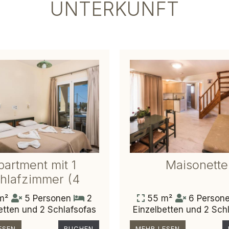
UNTERKUNFT
partment mit 1
Maisonette
hlafzimmer (4
Erwachsene)
m²
5 Personen
2
55 m²
6 Person
etten und 2 Schlafsofas
Einzelbetten und 2 Sch
ESEN
BUCHEN
MEHR LESEN