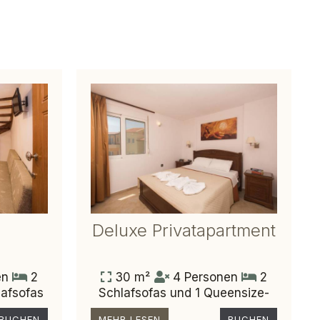
Deluxe Privatapartment
en
2
30 m²
4 Personen
2
lafsofas
Schlafsofas und 1 Queensize-
Bett
BUCHEN
MEHR LESEN
BUCHEN