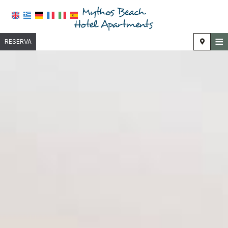
≡
RESERVA
HOME
UBICACIÓN
ALOJAMIENTO
INSTALACIONES
GALERÍA
INVESTIGACIÓN
CONTACTO