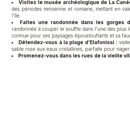
Visitez le musée archéologique de La Cané
des périodes minoenne et romaine, mettant en vale
l'île.
Faites une randonnée dans les gorges d
randonnée à couper le souffle dans l'une des plus
connue pour ses paysages époustouflants et sa fau
Détendez-vous à la plage d'Elafonissi :
visit
sable rose aux eaux cristallines, parfaite pour nager
Promenez-vous dans les rues de la vieille vill
rues étroites et pavées, bordées de bâtiments his
de tavernes traditionnelles.