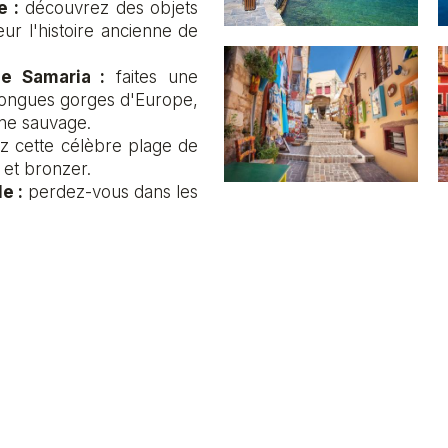
e :
découvrez des objets
ur l'histoire ancienne de
e Samaria :
faites une
 longues gorges d'Europe,
ne sauvage.
ez cette célèbre plage de
 et bronzer.
e :
perdez-vous dans les
toriques, de boutiques et